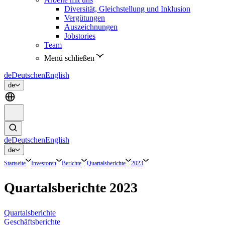
Diversität, Gleichstellung und Inklusion
Vergütungen
Auszeichnungen
Jobstories
Team
Menü schließen
de
Deutsch
en
English
de
de
Deutsch
en
English
de
Startseite
Investoren
Berichte
Quartalsberichte
2023
Quartalsberichte 2023
Quartalsberichte
Geschäftsberichte