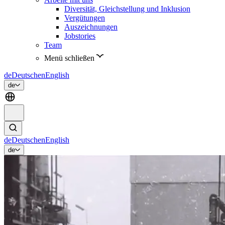
Diversität, Gleichstellung und Inklusion
Vergütungen
Auszeichnungen
Jobstories
Team
Menü schließen
de
Deutsch
en
English
de
de
Deutsch
en
English
de