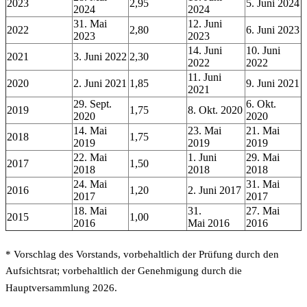
2023
2,95
5. Juni 2024
2024
2024
31. Mai
12. Juni
2022
2,80
6. Juni 2023
2023
2023
14. Juni
10. Juni
2021
3. Juni 2022
2,30
2022
2022
11. Juni
2020
2. Juni 2021
1,85
9. Juni 2021
2021
29. Sept.
6. Okt.
2019
1,75
8. Okt. 2020
2020
2020
14. Mai
23. Mai
21. Mai
2018
1,75
2019
2019
2019
22. Mai
1. Juni
29. Mai
2017
1,50
2018
2018
2018
24. Mai
31. Mai
2016
1,20
2. Juni 2017
2017
2017
18. Mai
31.
27. Mai
2015
1,00
2016
Mai 2016
2016
* Vorschlag des Vorstands, vorbehaltlich der Prüfung durch den
Aufsichtsrat; vorbehaltlich der Genehmigung durch die
Hauptversammlung 2026.