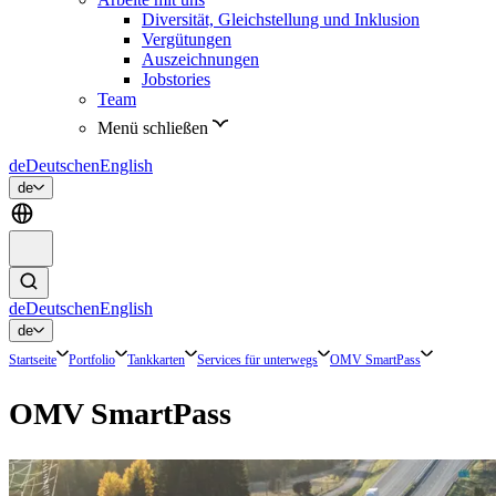
Diversität, Gleichstellung und Inklusion
Vergütungen
Auszeichnungen
Jobstories
Team
Menü schließen
de
Deutsch
en
English
de
de
Deutsch
en
English
de
Startseite
Portfolio
Tankkarten
Services für unterwegs
OMV SmartPass
OMV SmartPass