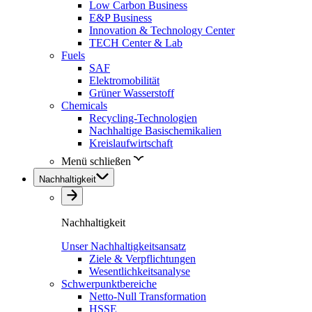
Low Carbon Business
E&P Business
Innovation & Technology Center
TECH Center & Lab
Fuels
SAF
Elektromobilität
Grüner Wasserstoff
Chemicals
Recycling-Technologien
Nachhaltige Basischemikalien
Kreislaufwirtschaft
Menü schließen
Nachhaltigkeit
Nachhaltigkeit
Unser Nachhaltigkeitsansatz
Ziele & Verpflichtungen
Wesentlichkeitsanalyse
Schwerpunktbereiche
Netto-Null Transformation
HSSE