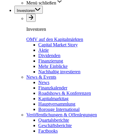
Menü schließen
Investoren
Investoren
OMV auf den Kapitalmärkten
Capital Market Story
Aktie
Dividenden
Finanzierung
Mehr Einblicke
Nachhaltig investieren
News & Events
News
Finanzkalender
Roadshows & Konferenzen
Kapitalmarkttag
Hauptversammlung
Borouge International
Veröffentlichungen & Offenlegungen
Quartalsberichte
Geschäftsberichte
Factbooks