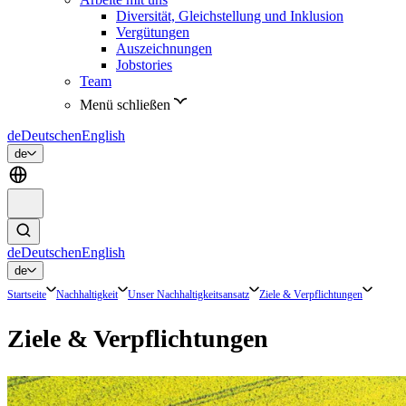
Diversität, Gleichstellung und Inklusion
Vergütungen
Auszeichnungen
Jobstories
Team
Menü schließen
de
Deutsch
en
English
de
de
Deutsch
en
English
de
Startseite
Nachhaltigkeit
Unser Nachhaltigkeitsansatz
Ziele & Verpflichtungen
Ziele & Verpflichtungen