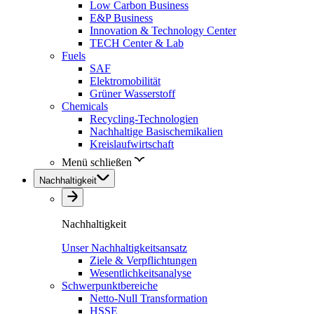
Low Carbon Business
E&P Business
Innovation & Technology Center
TECH Center & Lab
Fuels
SAF
Elektromobilität
Grüner Wasserstoff
Chemicals
Recycling-Technologien
Nachhaltige Basischemikalien
Kreislaufwirtschaft
Menü schließen
Nachhaltigkeit
Nachhaltigkeit
Unser Nachhaltigkeitsansatz
Ziele & Verpflichtungen
Wesentlichkeitsanalyse
Schwerpunktbereiche
Netto-Null Transformation
HSSE