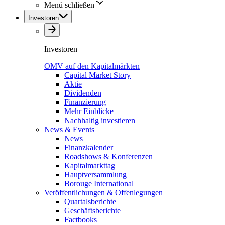
Menü schließen
Investoren
Investoren
OMV auf den Kapitalmärkten
Capital Market Story
Aktie
Dividenden
Finanzierung
Mehr Einblicke
Nachhaltig investieren
News & Events
News
Finanzkalender
Roadshows & Konferenzen
Kapitalmarkttag
Hauptversammlung
Borouge International
Veröffentlichungen & Offenlegungen
Quartalsberichte
Geschäftsberichte
Factbooks