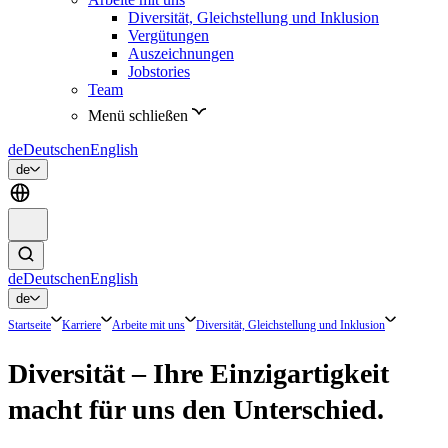
Diversität, Gleichstellung und Inklusion
Vergütungen
Auszeichnungen
Jobstories
Team
Menü schließen
de
Deutsch
en
English
de
de
Deutsch
en
English
de
Startseite
Karriere
Arbeite mit uns
Diversität, Gleichstellung und Inklusion
Diversität – Ihre Einzigartigkeit
macht für uns den Unterschied.