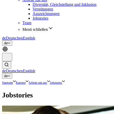
Diversität, Gleichstellung und Inklusion
Vergütungen
Auszeichnungen
Jobstories
Team
Menü schließen
de
Deutsch
en
English
de
de
Deutsch
en
English
de
Startseite
Karriere
Arbeite mit uns
Jobstories
Jobstories