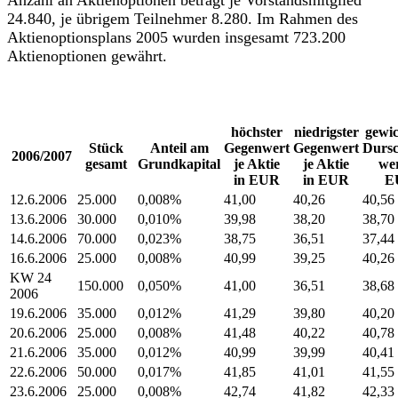
Anzahl an Aktienoptionen beträgt je Vorstandsmitglied
24.840, je übrigem Teilnehmer 8.280. Im Rahmen des
Aktienoptionsplans 2005 wurden insgesamt 723.200
Aktienoptionen gewährt.
höchster
niedrigster
gewic
Stück
Anteil am
Gegenwert
Gegenwert
Dursc
2006/2007
gesamt
Grundkapital
je Aktie
je Aktie
wer
in EUR
in EUR
E
12.6.2006
25.000
0,008%
41,00
40,26
40,56
13.6.2006
30.000
0,010%
39,98
38,20
38,70
14.6.2006
70.000
0,023%
38,75
36,51
37,44
16.6.2006
25.000
0,008%
40,99
39,25
40,26
KW 24
150.000
0,050%
41,00
36,51
38,68
2006
19.6.2006
35.000
0,012%
41,29
39,80
40,20
20.6.2006
25.000
0,008%
41,48
40,22
40,78
21.6.2006
35.000
0,012%
40,99
39,99
40,41
22.6.2006
50.000
0,017%
41,85
41,01
41,55
23.6.2006
25.000
0,008%
42,74
41,82
42,33