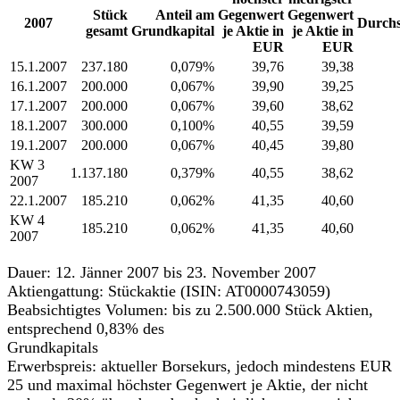
Stück
Anteil am
Gegenwert
Gegenwert
2007
Durchs
gesamt
Grundkapital
je Aktie in
je Aktie in
EUR
EUR
15.1.2007
237.180
0,079%
39,76
39,38
16.1.2007
200.000
0,067%
39,90
39,25
17.1.2007
200.000
0,067%
39,60
38,62
18.1.2007
300.000
0,100%
40,55
39,59
19.1.2007
200.000
0,067%
40,45
39,80
KW 3
1.137.180
0,379%
40,55
38,62
2007
22.1.2007
185.210
0,062%
41,35
40,60
KW 4
185.210
0,062%
41,35
40,60
2007
Dauer: 12. Jänner 2007 bis 23. November 2007
Aktiengattung: Stückaktie (ISIN: AT0000743059)
Beabsichtigtes Volumen: bis zu 2.500.000 Stück Aktien,
entsprechend 0,83% des
Grundkapitals
Erwerbspreis: aktueller Borsekurs, jedoch mindestens EUR
25 und maximal höchster Gegenwert je Aktie, der nicht