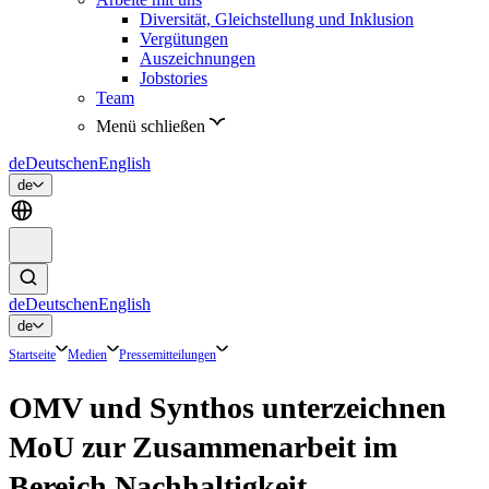
Diversität, Gleichstellung und Inklusion
Vergütungen
Auszeichnungen
Jobstories
Team
Menü schließen
de
Deutsch
en
English
de
de
Deutsch
en
English
de
Startseite
Medien
Pressemitteilungen
OMV und Synthos unterzeichnen
MoU zur Zusammenarbeit im
Bereich Nachhaltigkeit,