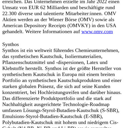
erreichen. Das Unternehmen erzielte im Jahr 2022 einen
Umsatz von EUR 62 Milliarden und beschäftigte rund
22.300 diverse und talentierte Mitarbeiter:innen. OMV
Aktien werden an der Wiener Börse (OMV) sowie als
American Depository Receipts (OMVKY) in den USA
gehandelt. Weitere Informationen auf
www.omv.com
Synthos
Synthos ist ein weltweit führendes Chemieunternehmen,
das synthetischen Kautschuk, Isoliermaterialien,
Pflanzenschutzmittel und -dispersionen, Latex und
Klebstoffe herstellt. Synthos ist der größte Hersteller von
synthetischem Kautschuk in Europa mit einem breiten
Portfolio an synthetischen Kautschukprodukten und einer
starken globalen Präsenz, die sich auf seine Kunden
konzentriert, bei Hochleistungsreifen und darüber hinaus.
Das differenzierte Produktportfolio und die stark auf
Nachhaltigkeit ausgerichtete Technologie-Roadmap
umfassen Lösungs-Styrol-Butadien-Kautschuk (S-SBR),
Emulsions-Styrol-Butadien-Kautschuk (E-SBR),
Polybutadien-Kautschuk mit hohem und niedrigem Cis-