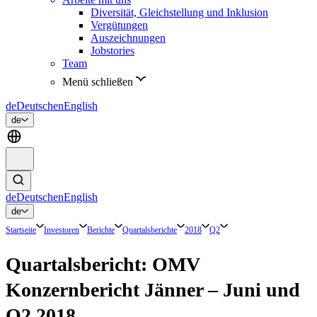
Diversität, Gleichstellung und Inklusion
Vergütungen
Auszeichnungen
Jobstories
Team
Menü schließen
de
Deutsch
en
English
de
de
Deutsch
en
English
de
Startseite
Investoren
Berichte
Quartalsberichte
2018
Q2
Quartalsbericht: OMV
Konzernbericht Jänner – Juni und
Q2 2018