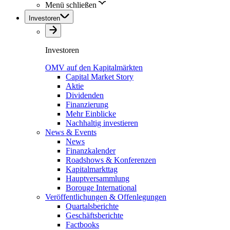
Menü schließen
Investoren
Investoren
OMV auf den Kapitalmärkten
Capital Market Story
Aktie
Dividenden
Finanzierung
Mehr Einblicke
Nachhaltig investieren
News & Events
News
Finanzkalender
Roadshows & Konferenzen
Kapitalmarkttag
Hauptversammlung
Borouge International
Veröffentlichungen & Offenlegungen
Quartalsberichte
Geschäftsberichte
Factbooks