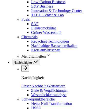
Low Carbon Business
E&P Business
Innovation & Technology Center
TECH Center & Lab
Fuels
SAF
Elektromobilität
Grüner Wasserstoff
Chemicals
Recycling-Technologien
Nachhaltige Basischemikalien
Kreislaufwirtschaft
Menü schließen
Nachhaltigkeit
Nachhaltigkeit
Unser Nachhaltigkeitsansatz
Ziele & Verpflichtungen
Wesentlichkeitsanalyse
Schwerpunktbereiche
Netto-Null Transformation
HSSE