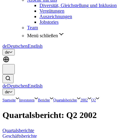
Diversität, Gleichstellung und Inklusion
Vergütungen
Auszeichnungen
Jobstories
Team
Menü schließen
de
Deutsch
en
English
de
de
Deutsch
en
English
de
Startseite
Investoren
Berichte
Quartalsberichte
2002
Q2
Quartalsbericht: Q2 2002
Quartalsberichte
Geschäftsberichte