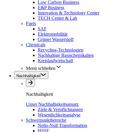
Low Carbon Business
E&P Business
Innovation & Technology Center
TECH Center & Lab
Fuels
SAF
Elektromobilität
Grüner Wasserstoff
Chemicals
Recycling-Technologien
Nachhaltige Basischemikalien
Kreislaufwirtschaft
Menü schließen
Nachhaltigkeit
Nachhaltigkeit
Unser Nachhaltigkeitsansatz
Ziele & Verpflichtungen
Wesentlichkeitsanalyse
Schwerpunktbereiche
Netto-Null Transformation
HSSE