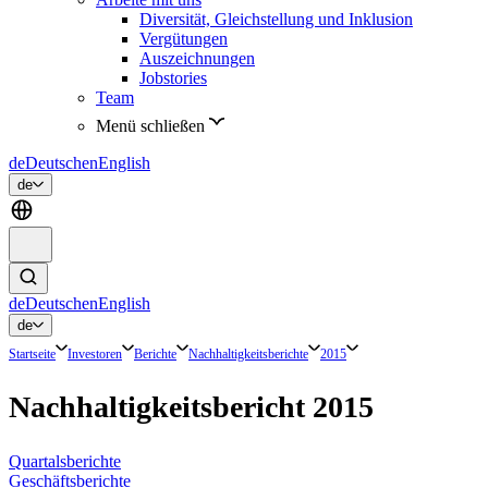
Diversität, Gleichstellung und Inklusion
Vergütungen
Auszeichnungen
Jobstories
Team
Menü schließen
de
Deutsch
en
English
de
de
Deutsch
en
English
de
Startseite
Investoren
Berichte
Nachhaltigkeitsberichte
2015
Nachhaltigkeitsbericht 2015
Quartalsberichte
Geschäftsberichte