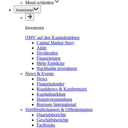
Menü schließen
Investoren
Investoren
OMV auf den Kapitalmärkten
Capital Market Story
Aktie
Dividenden
Finanzierung
Mehr Einblicke
Nachhaltig investieren
News & Events
News
Finanzkalender
Roadshows & Konferenzen
Kapitalmarkttag
Hauptversammlung
Borouge International
Veröffentlichungen & Offenlegungen
Quartalsberichte
Geschäftsberichte
Factbooks