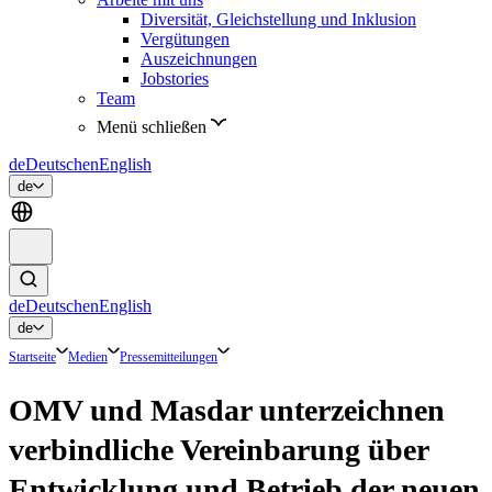
Diversität, Gleichstellung und Inklusion
Vergütungen
Auszeichnungen
Jobstories
Team
Menü schließen
de
Deutsch
en
English
de
de
Deutsch
en
English
de
Startseite
Medien
Pressemitteilungen
OMV und Masdar unterzeichnen
verbindliche Vereinbarung über
Entwicklung und Betrieb der neuen