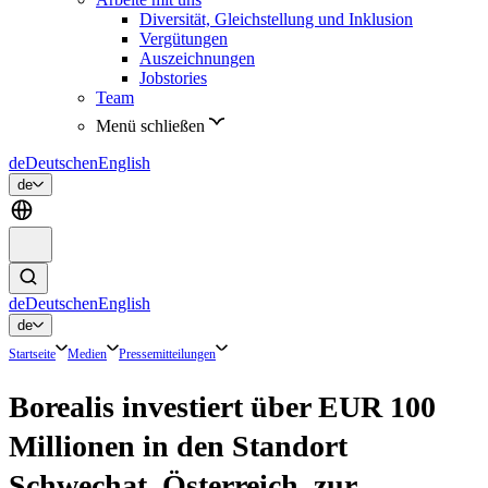
Diversität, Gleichstellung und Inklusion
Vergütungen
Auszeichnungen
Jobstories
Team
Menü schließen
de
Deutsch
en
English
de
de
Deutsch
en
English
de
Startseite
Medien
Pressemitteilungen
Borealis investiert über EUR 100
Millionen in den Standort
Schwechat, Österreich, zur