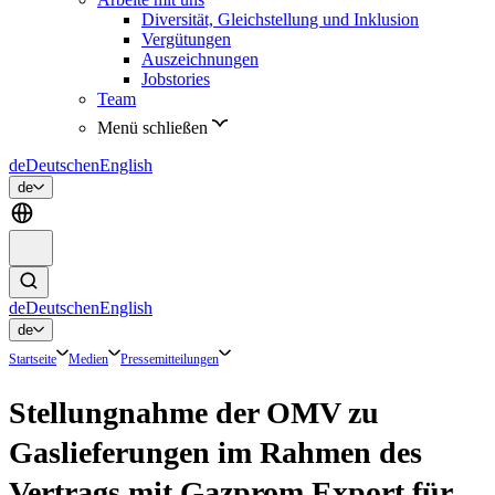
Diversität, Gleichstellung und Inklusion
Vergütungen
Auszeichnungen
Jobstories
Team
Menü schließen
de
Deutsch
en
English
de
de
Deutsch
en
English
de
Startseite
Medien
Pressemitteilungen
Stellungnahme der OMV zu
Gaslieferungen im Rahmen des
Vertrags mit Gazprom Export für