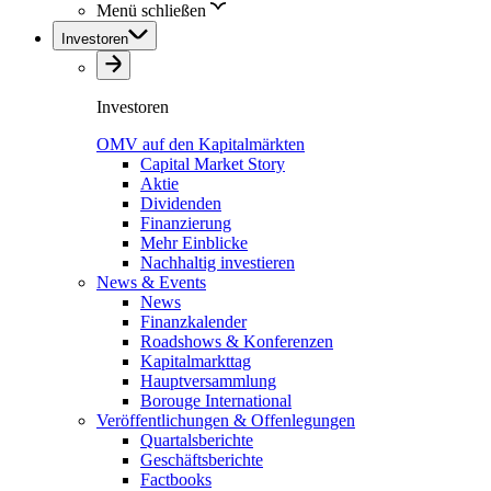
Menü schließen
Investoren
Investoren
OMV auf den Kapitalmärkten
Capital Market Story
Aktie
Dividenden
Finanzierung
Mehr Einblicke
Nachhaltig investieren
News & Events
News
Finanzkalender
Roadshows & Konferenzen
Kapitalmarkttag
Hauptversammlung
Borouge International
Veröffentlichungen & Offenlegungen
Quartalsberichte
Geschäftsberichte
Factbooks