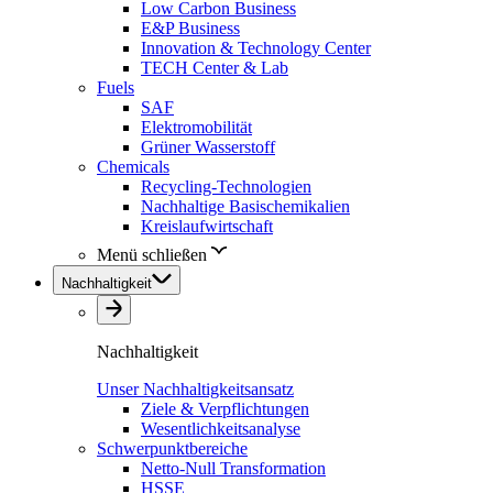
Low Carbon Business
E&P Business
Innovation & Technology Center
TECH Center & Lab
Fuels
SAF
Elektromobilität
Grüner Wasserstoff
Chemicals
Recycling-Technologien
Nachhaltige Basischemikalien
Kreislaufwirtschaft
Menü schließen
Nachhaltigkeit
Nachhaltigkeit
Unser Nachhaltigkeitsansatz
Ziele & Verpflichtungen
Wesentlichkeitsanalyse
Schwerpunktbereiche
Netto-Null Transformation
HSSE