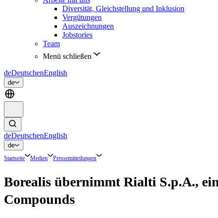
Diversität, Gleichstellung und Inklusion
Vergütungen
Auszeichnungen
Jobstories
Team
Menü schließen
de
Deutsch
en
English
de
de
Deutsch
en
English
de
Startseite
Medien
Pressemitteilungen
Borealis übernimmt Rialti S.p.A., ei
Compounds