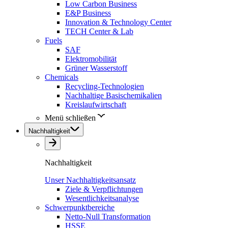
Low Carbon Business
E&P Business
Innovation & Technology Center
TECH Center & Lab
Fuels
SAF
Elektromobilität
Grüner Wasserstoff
Chemicals
Recycling-Technologien
Nachhaltige Basischemikalien
Kreislaufwirtschaft
Menü schließen
Nachhaltigkeit
Nachhaltigkeit
Unser Nachhaltigkeitsansatz
Ziele & Verpflichtungen
Wesentlichkeitsanalyse
Schwerpunktbereiche
Netto-Null Transformation
HSSE