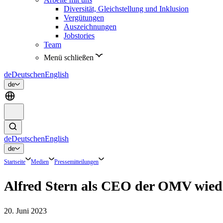
Diversität, Gleichstellung und Inklusion
Vergütungen
Auszeichnungen
Jobstories
Team
Menü schließen
de
Deutsch
en
English
de
de
Deutsch
en
English
de
Startseite
Medien
Pressemitteilungen
Alfred Stern als CEO der OMV wiede
20. Juni 2023