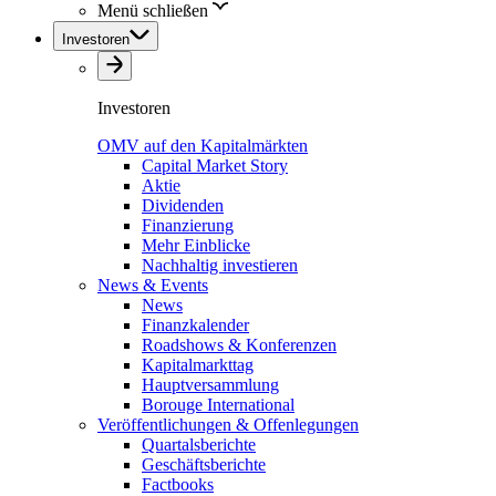
Menü schließen
Investoren
Investoren
OMV auf den Kapitalmärkten
Capital Market Story
Aktie
Dividenden
Finanzierung
Mehr Einblicke
Nachhaltig investieren
News & Events
News
Finanzkalender
Roadshows & Konferenzen
Kapitalmarkttag
Hauptversammlung
Borouge International
Veröffentlichungen & Offenlegungen
Quartalsberichte
Geschäftsberichte
Factbooks