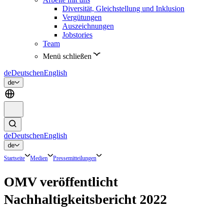
Diversität, Gleichstellung und Inklusion
Vergütungen
Auszeichnungen
Jobstories
Team
Menü schließen
de
Deutsch
en
English
de
de
Deutsch
en
English
de
Startseite
Medien
Pressemitteilungen
OMV veröffentlicht
Nachhaltigkeitsbericht 2022