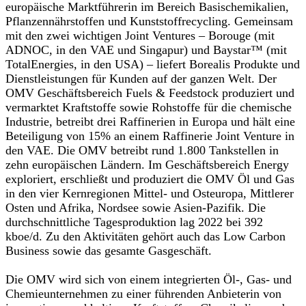
europäische Marktführerin im Bereich Basischemikalien,
Pflanzennährstoffen und Kunststoffrecycling. Gemeinsam
mit den zwei wichtigen Joint Ventures – Borouge (mit
ADNOC, in den VAE und Singapur) und Baystar™ (mit
TotalEnergies, in den USA) – liefert Borealis Produkte und
Dienstleistungen für Kunden auf der ganzen Welt. Der
OMV Geschäftsbereich Fuels & Feedstock produziert und
vermarktet Kraftstoffe sowie Rohstoffe für die chemische
Industrie, betreibt drei Raffinerien in Europa und hält eine
Beteiligung von 15% an einem Raffinerie Joint Venture in
den VAE. Die OMV betreibt rund 1.800 Tankstellen in
zehn europäischen Ländern. Im Geschäftsbereich Energy
exploriert, erschließt und produziert die OMV Öl und Gas
in den vier Kernregionen Mittel- und Osteuropa, Mittlerer
Osten und Afrika, Nordsee sowie Asien-Pazifik. Die
durchschnittliche Tagesproduktion lag 2022 bei 392
kboe/d. Zu den Aktivitäten gehört auch das Low Carbon
Business sowie das gesamte Gasgeschäft.
Die OMV wird sich von einem integrierten Öl-, Gas- und
Chemieunternehmen zu einer führenden Anbieterin von