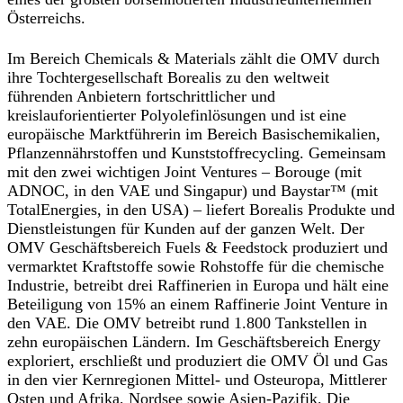
Österreichs.
Im Bereich Chemicals & Materials zählt die OMV durch
ihre Tochtergesellschaft Borealis zu den weltweit
führenden Anbietern fortschrittlicher und
kreislauforientierter Polyolefinlösungen und ist eine
europäische Marktführerin im Bereich Basischemikalien,
Pflanzennährstoffen und Kunststoffrecycling. Gemeinsam
mit den zwei wichtigen Joint Ventures – Borouge (mit
ADNOC, in den VAE und Singapur) und Baystar™ (mit
TotalEnergies, in den USA) – liefert Borealis Produkte und
Dienstleistungen für Kunden auf der ganzen Welt. Der
OMV Geschäftsbereich Fuels & Feedstock produziert und
vermarktet Kraftstoffe sowie Rohstoffe für die chemische
Industrie, betreibt drei Raffinerien in Europa und hält eine
Beteiligung von 15% an einem Raffinerie Joint Venture in
den VAE. Die OMV betreibt rund 1.800 Tankstellen in
zehn europäischen Ländern. Im Geschäftsbereich Energy
exploriert, erschließt und produziert die OMV Öl und Gas
in den vier Kernregionen Mittel- und Osteuropa, Mittlerer
Osten und Afrika, Nordsee sowie Asien-Pazifik. Die