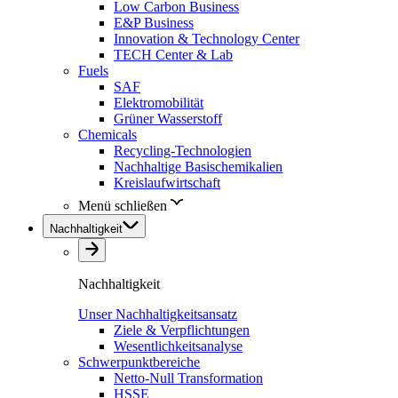
Low Carbon Business
E&P Business
Innovation & Technology Center
TECH Center & Lab
Fuels
SAF
Elektromobilität
Grüner Wasserstoff
Chemicals
Recycling-Technologien
Nachhaltige Basischemikalien
Kreislaufwirtschaft
Menü schließen
Nachhaltigkeit
Nachhaltigkeit
Unser Nachhaltigkeitsansatz
Ziele & Verpflichtungen
Wesentlichkeitsanalyse
Schwerpunktbereiche
Netto-Null Transformation
HSSE