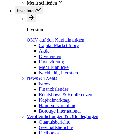
Menü schließen
Investoren
Investoren
OMV auf den Kapitalmärkten
Capital Market Story
Aktie
Dividenden
Finanzierung
Mehr Einblicke
Nachhaltig investieren
News & Events
News
Finanzkalender
Roadshows & Konferenzen
Kapitalmarkttag
Hauptversammlung
Borouge International
Veröffentlichungen & Offenlegungen
Quartalsberichte
Geschäftsberichte
Factbooks