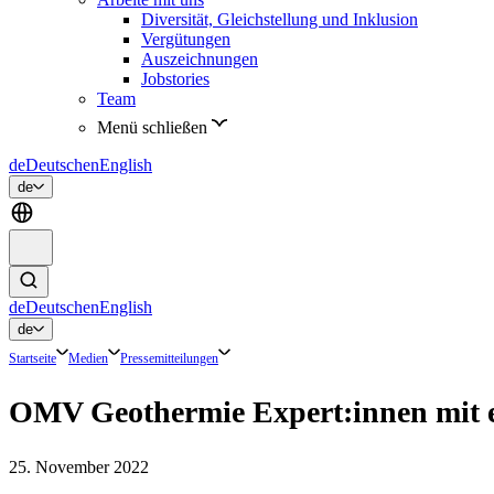
Diversität, Gleichstellung und Inklusion
Vergütungen
Auszeichnungen
Jobstories
Team
Menü schließen
de
Deutsch
en
English
de
de
Deutsch
en
English
de
Startseite
Medien
Pressemitteilungen
OMV Geothermie Expert:innen mit e
25. November 2022