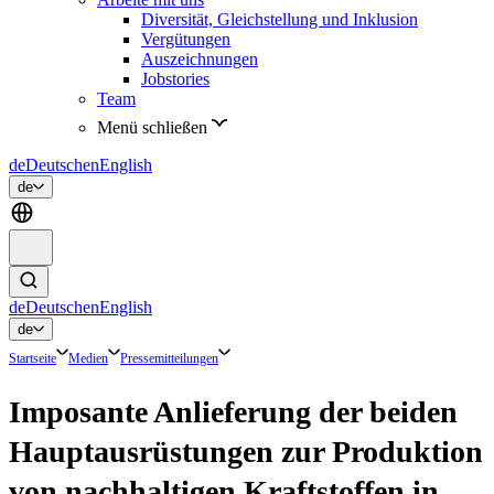
Diversität, Gleichstellung und Inklusion
Vergütungen
Auszeichnungen
Jobstories
Team
Menü schließen
de
Deutsch
en
English
de
de
Deutsch
en
English
de
Startseite
Medien
Pressemitteilungen
Imposante Anlieferung der beiden
Hauptausrüstungen zur Produktion
von nachhaltigen Kraftstoffen in