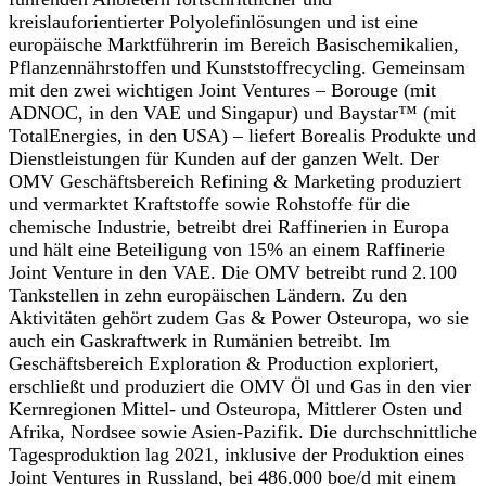
kreislauforientierter Polyolefinlösungen und ist eine
europäische Marktführerin im Bereich Basischemikalien,
Pflanzennährstoffen und Kunststoffrecycling. Gemeinsam
mit den zwei wichtigen Joint Ventures – Borouge (mit
ADNOC, in den VAE und Singapur) und Baystar™ (mit
TotalEnergies, in den USA) – liefert Borealis Produkte und
Dienstleistungen für Kunden auf der ganzen Welt. Der
OMV Geschäftsbereich Refining & Marketing produziert
und vermarktet Kraftstoffe sowie Rohstoffe für die
chemische Industrie, betreibt drei Raffinerien in Europa
und hält eine Beteiligung von 15% an einem Raffinerie
Joint Venture in den VAE. Die OMV betreibt rund 2.100
Tankstellen in zehn europäischen Ländern. Zu den
Aktivitäten gehört zudem Gas & Power Osteuropa, wo sie
auch ein Gaskraftwerk in Rumänien betreibt. Im
Geschäftsbereich Exploration & Production exploriert,
erschließt und produziert die OMV Öl und Gas in den vier
Kernregionen Mittel- und Osteuropa, Mittlerer Osten und
Afrika, Nordsee sowie Asien-Pazifik. Die durchschnittliche
Tagesproduktion lag 2021, inklusive der Produktion eines
Joint Ventures in Russland, bei 486.000 boe/d mit einem