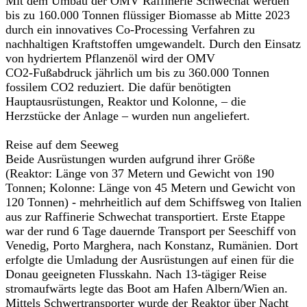
Mit dem Umbau der OMV Raffinerie Schwechat werden
bis zu 160.000 Tonnen flüssiger Biomasse ab Mitte 2023
durch ein innovatives Co-Processing Verfahren zu
nachhaltigen Kraftstoffen umgewandelt. Durch den Einsatz
von hydriertem Pflanzenöl wird der OMV
CO2-Fußabdruck jährlich um bis zu 360.000 Tonnen
fossilem CO2 reduziert. Die dafür benötigten
Hauptausrüstungen, Reaktor und Kolonne, – die
Herzstücke der Anlage – wurden nun angeliefert.
Reise auf dem Seeweg
Beide Ausrüstungen wurden aufgrund ihrer Größe
(Reaktor: Länge von 37 Metern und Gewicht von 190
Tonnen; Kolonne: Länge von 45 Metern und Gewicht von
120 Tonnen) - mehrheitlich auf dem Schiffsweg von Italien
aus zur Raffinerie Schwechat transportiert. Erste Etappe
war der rund 6 Tage dauernde Transport per Seeschiff von
Venedig, Porto Marghera, nach Konstanz, Rumänien. Dort
erfolgte die Umladung der Ausrüstungen auf einen für die
Donau geeigneten Flusskahn. Nach 13-tägiger Reise
stromaufwärts legte das Boot am Hafen Albern/Wien an.
Mittels Schwertransporter wurde der Reaktor über Nacht