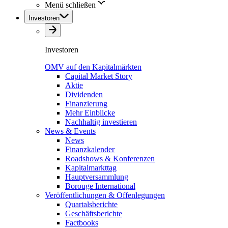
Menü schließen
Investoren
Investoren
OMV auf den Kapitalmärkten
Capital Market Story
Aktie
Dividenden
Finanzierung
Mehr Einblicke
Nachhaltig investieren
News & Events
News
Finanzkalender
Roadshows & Konferenzen
Kapitalmarkttag
Hauptversammlung
Borouge International
Veröffentlichungen & Offenlegungen
Quartalsberichte
Geschäftsberichte
Factbooks