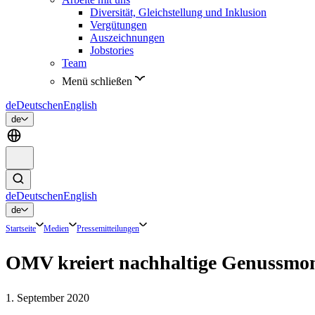
Diversität, Gleichstellung und Inklusion
Vergütungen
Auszeichnungen
Jobstories
Team
Menü schließen
de
Deutsch
en
English
de
de
Deutsch
en
English
de
Startseite
Medien
Pressemitteilungen
OMV kreiert nachhaltige Genussmo
1. September 2020