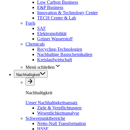
Low Carbon Business
E&P Business
Innovation & Technology Center
TECH Center & Lab
Fuels
SAF
Elektromobilität
Grüner Wasserstoff
Chemicals
Recycling-Technologien
Nachhaltige Basischemikalien
Kreislaufwirtschaft
Menü schließen
Nachhaltigkeit
Nachhaltigkeit
Unser Nachhaltigkeitsansatz
Ziele & Verpflichtungen
Wesentlichkeitsanalyse
Schwerpunktbereiche
Netto-Null Transformation
HSSE