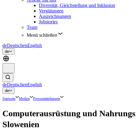
Diversität, Gleichstellung und Inklusion
Vergütungen
Auszeichnungen
Jobstories
Team
Menü schließen
de
Deutsch
en
English
de
de
Deutsch
en
English
de
Startseite
Medien
Pressemitteilungen
Computerausrüstung und Nahrungsmit
Slowenien