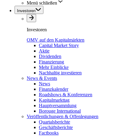
Menü schließen
Investoren
Investoren
OMV auf den Kapitalmärkten
Capital Market Story
Aktie
Dividenden
Finanzierung
Mehr Einblicke
Nachhaltig investieren
News & Events
News
Finanzkalender
Roadshows & Konferenzen
Kapitalmarkttag
Hauptversammlung
Borouge International
Veröffentlichungen & Offenlegungen
Quartalsberichte
Geschäftsberichte
Factbooks