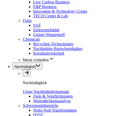
Low Carbon Business
E&P Business
Innovation & Technology Center
TECH Center & Lab
Fuels
SAF
Elektromobilität
Grüner Wasserstoff
Chemicals
Recycling-Technologien
Nachhaltige Basischemikalien
Kreislaufwirtschaft
Menü schließen
Nachhaltigkeit
Nachhaltigkeit
Unser Nachhaltigkeitsansatz
Ziele & Verpflichtungen
Wesentlichkeitsanalyse
Schwerpunktbereiche
Netto-Null Transformation
HSSE