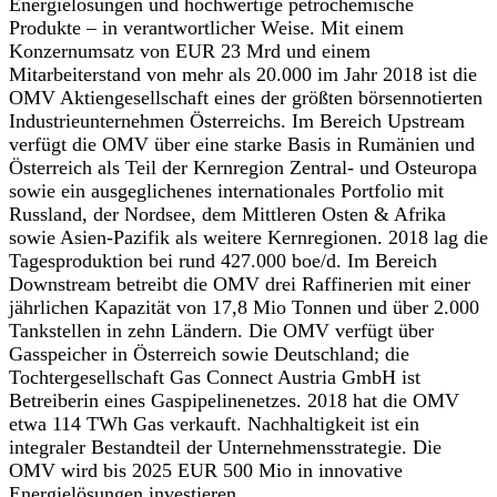
Energielösungen und hochwertige petrochemische
Produkte – in verantwortlicher Weise. Mit einem
Konzernumsatz von EUR 23 Mrd und einem
Mitarbeiterstand von mehr als 20.000 im Jahr 2018 ist die
OMV Aktiengesellschaft eines der größten börsennotierten
Industrieunternehmen Österreichs. Im Bereich Upstream
verfügt die OMV über eine starke Basis in Rumänien und
Österreich als Teil der Kernregion Zentral- und Osteuropa
sowie ein ausgeglichenes internationales Portfolio mit
Russland, der Nordsee, dem Mittleren Osten & Afrika
sowie Asien-Pazifik als weitere Kernregionen. 2018 lag die
Tagesproduktion bei rund 427.000 boe/d. Im Bereich
Downstream betreibt die OMV drei Raffinerien mit einer
jährlichen Kapazität von 17,8 Mio Tonnen und über 2.000
Tankstellen in zehn Ländern. Die OMV verfügt über
Gasspeicher in Österreich sowie Deutschland; die
Tochtergesellschaft Gas Connect Austria GmbH ist
Betreiberin eines Gaspipelinenetzes. 2018 hat die OMV
etwa 114 TWh Gas verkauft. Nachhaltigkeit ist ein
integraler Bestandteil der Unternehmensstrategie. Die
OMV wird bis 2025 EUR 500 Mio in innovative
Energielösungen investieren.