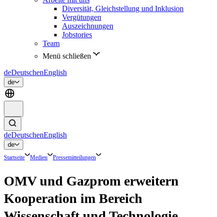
Diversität, Gleichstellung und Inklusion
Vergütungen
Auszeichnungen
Jobstories
Team
Menü schließen
de
Deutsch
en
English
de
de
Deutsch
en
English
de
Startseite
Medien
Pressemitteilungen
OMV und Gazprom erweitern
Kooperation im Bereich
Wissenschaft und Technologie