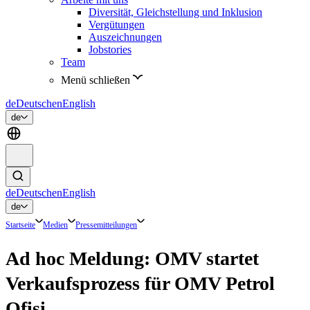
Diversität, Gleichstellung und Inklusion
Vergütungen
Auszeichnungen
Jobstories
Team
Menü schließen
de
Deutsch
en
English
de
de
Deutsch
en
English
de
Startseite
Medien
Pressemitteilungen
Ad hoc Meldung: OMV startet
Verkaufsprozess für OMV Petrol
Ofisi