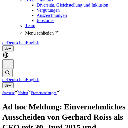
Diversität, Gleichstellung und Inklusion
Vergütungen
Auszeichnungen
Jobstories
Team
Menü schließen
de
Deutsch
en
English
de
de
Deutsch
en
English
de
Startseite
Medien
Pressemitteilungen
Ad hoc Meldung: Einvernehmliches
Ausscheiden von Gerhard Roiss als
CEO mit 30. Juni 2015 und