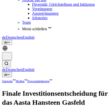
Diversität, Gleichstellung und Inklusion
Vergütungen
Auszeichnungen
Jobstories
Team
Menü schließen
de
Deutsch
en
English
de
de
Deutsch
en
English
de
Startseite
Medien
Pressemitteilungen
Finale Investitionsentscheidung für
das Aasta Hansteen Gasfeld