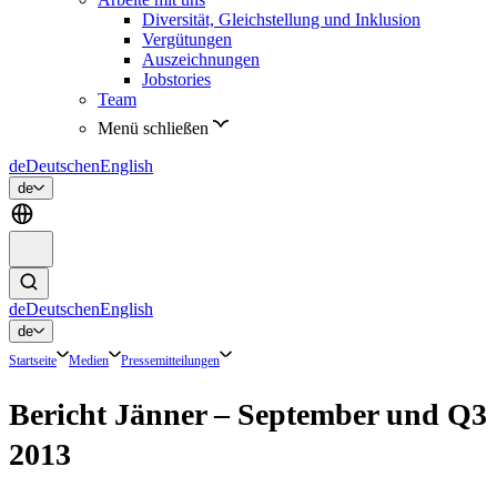
Diversität, Gleichstellung und Inklusion
Vergütungen
Auszeichnungen
Jobstories
Team
Menü schließen
de
Deutsch
en
English
de
de
Deutsch
en
English
de
Startseite
Medien
Pressemitteilungen
Bericht Jänner – September und Q3
2013