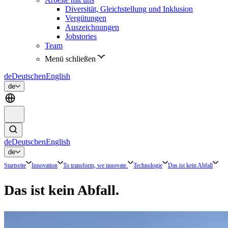
Diversität, Gleichstellung und Inklusion
Vergütungen
Auszeichnungen
Jobstories
Team
Menü schließen
de
Deutsch
en
English
de
de
Deutsch
en
English
de
Startseite
Innovation
To transform, we innovate.
Technologie
Das ist kein Abfall
Das ist kein Abfall.