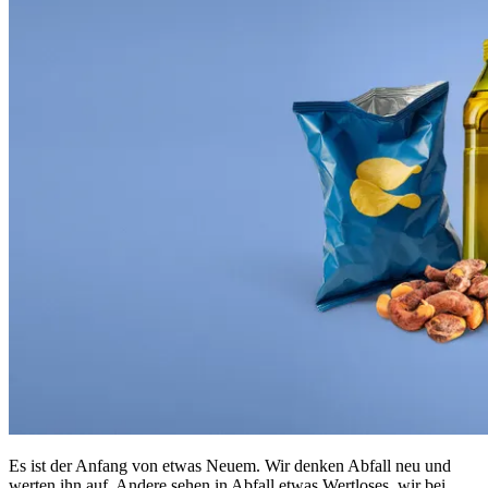
Es ist der Anfang von etwas Neuem. Wir denken Abfall neu und
werten ihn auf. Andere sehen in Abfall etwas Wertloses, wir bei