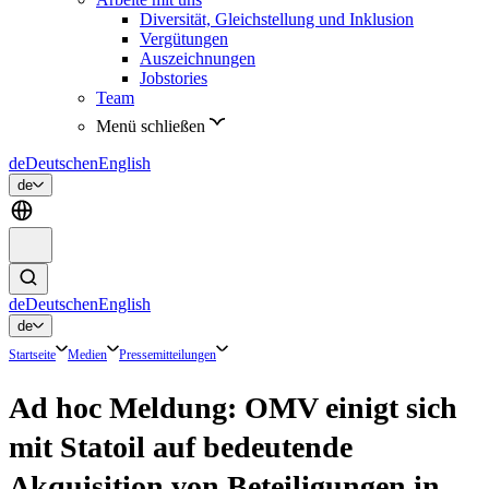
Diversität, Gleichstellung und Inklusion
Vergütungen
Auszeichnungen
Jobstories
Team
Menü schließen
de
Deutsch
en
English
de
de
Deutsch
en
English
de
Startseite
Medien
Pressemitteilungen
Ad hoc Meldung: OMV einigt sich
mit Statoil auf bedeutende
Akquisition von Beteiligungen in