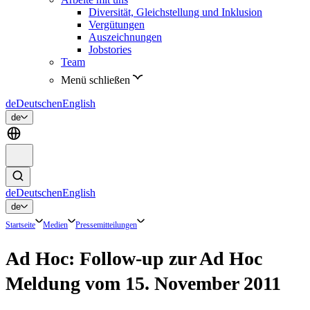
Diversität, Gleichstellung und Inklusion
Vergütungen
Auszeichnungen
Jobstories
Team
Menü schließen
de
Deutsch
en
English
de
de
Deutsch
en
English
de
Startseite
Medien
Pressemitteilungen
Ad Hoc: Follow-up zur Ad Hoc
Meldung vom 15. November 2011