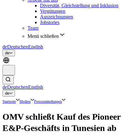
Diversität, Gleichstellung und Inklusion
Vergütungen
Auszeichnungen
Jobstories
Team
Menü schließen
de
Deutsch
en
English
de
de
Deutsch
en
English
de
Startseite
Medien
Pressemitteilungen
OMV schließt Kauf des Pioneer
E&P-Geschäfts in Tunesien ab