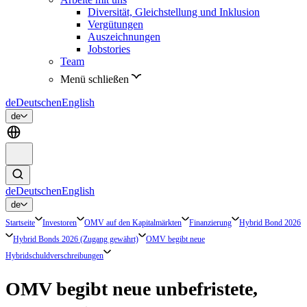
Diversität, Gleichstellung und Inklusion
Vergütungen
Auszeichnungen
Jobstories
Team
Menü schließen
de
Deutsch
en
English
de
de
Deutsch
en
English
de
Startseite
Investoren
OMV auf den Kapitalmärkten
Finanzierung
Hybrid Bond 2026
Hybrid Bonds 2026 (Zugang gewährt)
OMV begibt neue
Hybridschuldverschreibungen
OMV begibt neue unbefristete,