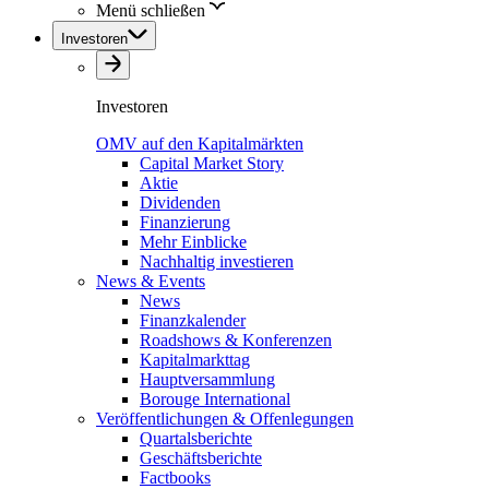
Menü schließen
Investoren
Investoren
OMV auf den Kapitalmärkten
Capital Market Story
Aktie
Dividenden
Finanzierung
Mehr Einblicke
Nachhaltig investieren
News & Events
News
Finanzkalender
Roadshows & Konferenzen
Kapitalmarkttag
Hauptversammlung
Borouge International
Veröffentlichungen & Offenlegungen
Quartalsberichte
Geschäftsberichte
Factbooks