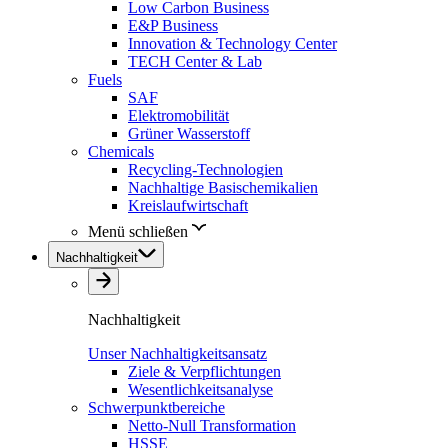
Low Carbon Business
E&P Business
Innovation & Technology Center
TECH Center & Lab
Fuels
SAF
Elektromobilität
Grüner Wasserstoff
Chemicals
Recycling-Technologien
Nachhaltige Basischemikalien
Kreislaufwirtschaft
Menü schließen
Nachhaltigkeit
Nachhaltigkeit
Unser Nachhaltigkeitsansatz
Ziele & Verpflichtungen
Wesentlichkeitsanalyse
Schwerpunktbereiche
Netto-Null Transformation
HSSE