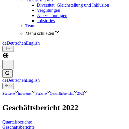
Diversität, Gleichstellung und Inklusion
Vergütungen
Auszeichnungen
Jobstories
Team
Menü schließen
de
Deutsch
en
English
de
de
Deutsch
en
English
de
Startseite
Investoren
Berichte
Geschäftsberichte
2022
Geschäftsbericht 2022
Quartalsberichte
Geschäftsberichte