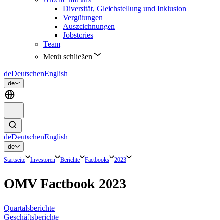
Diversität, Gleichstellung und Inklusion
Vergütungen
Auszeichnungen
Jobstories
Team
Menü schließen
de
Deutsch
en
English
de
de
Deutsch
en
English
de
Startseite
Investoren
Berichte
Factbooks
2023
OMV Factbook 2023
Quartalsberichte
Geschäftsberichte