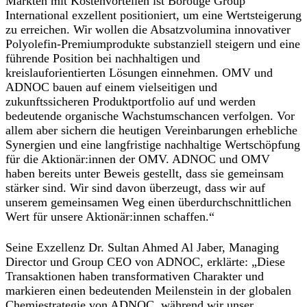
Märkten mit Kostenvorteilen ist Borouge Group
International exzellent positioniert, um eine Wertsteigerung
zu erreichen. Wir wollen die Absatzvolumina innovativer
Polyolefin-Premiumprodukte substanziell steigern und eine
führende Position bei nachhaltigen und
kreislauforientierten Lösungen einnehmen. OMV und
ADNOC bauen auf einem vielseitigen und
zukunftssicheren Produktportfolio auf und werden
bedeutende organische Wachstumschancen verfolgen. Vor
allem aber sichern die heutigen Vereinbarungen erhebliche
Synergien und eine langfristige nachhaltige Wertschöpfung
für die Aktionär:innen der OMV. ADNOC und OMV
haben bereits unter Beweis gestellt, dass sie gemeinsam
stärker sind. Wir sind davon überzeugt, dass wir auf
unserem gemeinsamen Weg einen überdurchschnittlichen
Wert für unsere Aktionär:innen schaffen.“
Seine Exzellenz Dr. Sultan Ahmed Al Jaber, Managing
Director und Group CEO von ADNOC,
erklärte
: „Diese
Transaktionen haben transformativen Charakter und
markieren einen bedeutenden Meilenstein in der globalen
Chemiestrategie von ADNOC, während wir unser