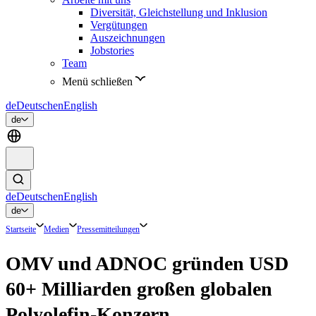
Diversität, Gleichstellung und Inklusion
Vergütungen
Auszeichnungen
Jobstories
Team
Menü schließen
de
Deutsch
en
English
de
de
Deutsch
en
English
de
Startseite
Medien
Pressemitteilungen
OMV und ADNOC gründen USD
60+ Milliarden großen globalen
Polyolefin-Konzern